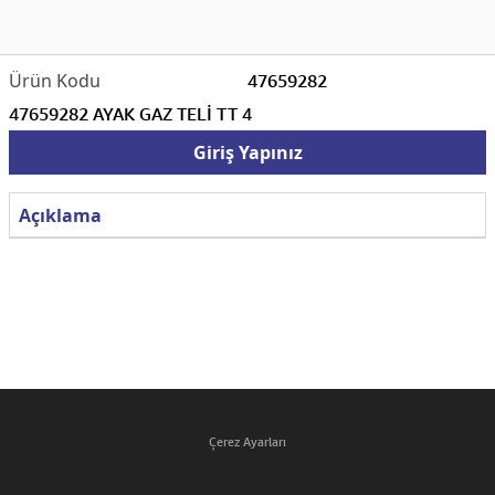
47659282
47659282 AYAK GAZ TELİ TT 4
Giriş Yapınız
Açıklama
Çerez Ayarları