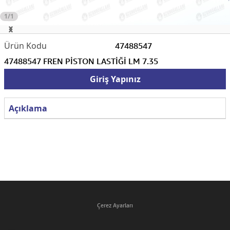
1/1
47488547
47488547 FREN PİSTON LASTİĞİ LM 7.35
Giriş Yapınız
Açıklama
Çerez Ayarları