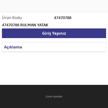
47470788
47470788 RULMAN YATAK
Giriş Yapınız
Açıklama
Çerez Ayarları