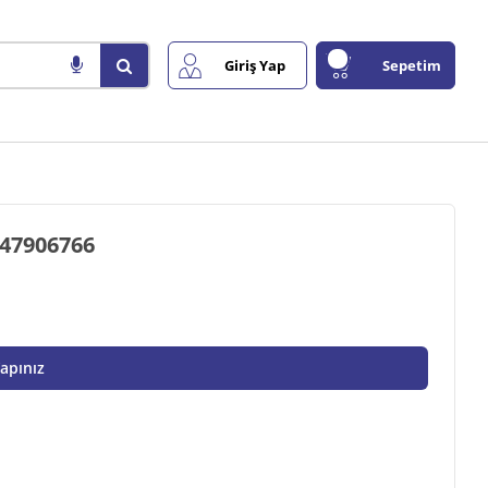
Giriş Yap
Sepetim
47465538 ALTERNATÖR 45 AMP DİGİTAL 47906766
Yapınız