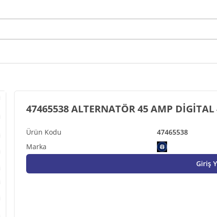
47465538
Giriş 