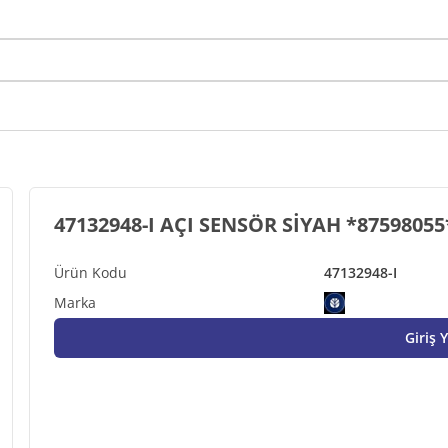
47132948-I AÇI SENSÖR SİYAH *875980
47132948-I
Giriş 