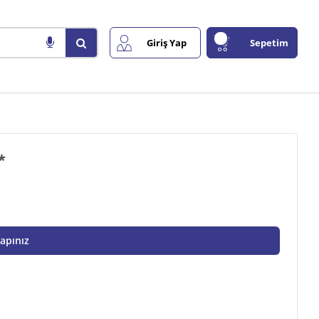
Giriş Yap
Sepetim
55*
Yapınız