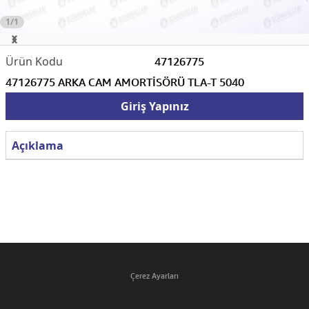
1/1
47126775
47126775 ARKA CAM AMORTİSÖRÜ TLA-T 5040
Giriş Yapınız
Açıklama
Çerez Ayarları