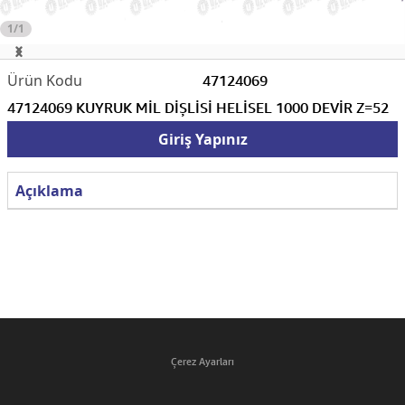
1/1
47124069
47124069 KUYRUK MİL DİŞLİSİ HELİSEL 1000 DEVİR Z=52
Giriş Yapınız
Açıklama
Çerez Ayarları